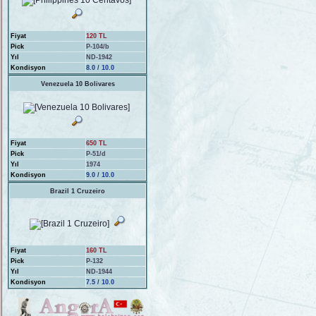
Fiyat
120 TL
Pick
P-104/b
Yıl
ND-1942
Kondisyon
8.0 / 10.0
Venezuela 10 Bolivares
Fiyat
650 TL
Pick
P-51/d
Yıl
1974
Kondisyon
9.0 / 10.0
Brazil 1 Cruzeiro
Fiyat
160 TL
Pick
P-132
Yıl
ND-1944
Kondisyon
7.5 / 10.0