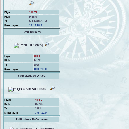
Fiyat
100 TL
Pick
P-68/g
Yıl
SH-1395(2016)
Kondisyon
10.0 / 10.0
Peru 10 Soles
Fiyat
400 TL
Pick
P-192
Yıl
2016
Kondisyon
10.0 / 10.0
Yugoslavia 50 Dinara
Fiyat
40 TL
Pick
P-89/b
Yıl
1981
Kondisyon
7.5 / 10.0
Philippines 10 Centavos