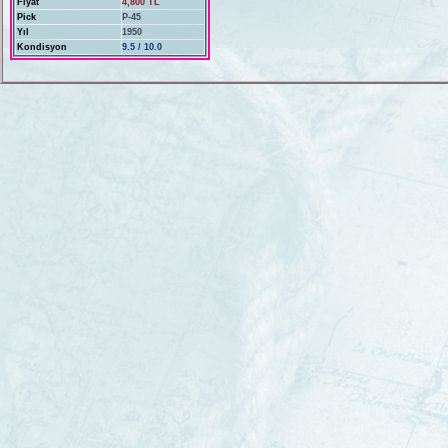
Fiyat
4,800 TL
Pick
P-45
Yıl
1950
Kondisyon
9.5 / 10.0