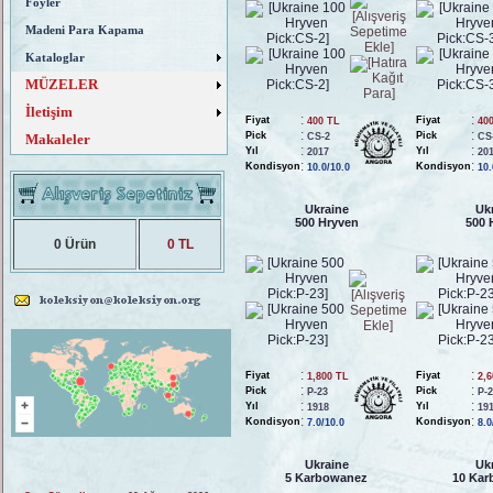
Föyler
Madeni Para Kapama
Kataloglar
MÜZELER
İletişim
:
:
Fiyat
Fiyat
400 TL
40
:
:
Pick
Pick
Makaleler
CS-2
CS
:
:
Yıl
Yıl
2017
20
:
:
Kondisyon
Kondisyon
10.0/10.0
10.
Ukraine
Uk
500 Hryven
500 
0 Ürün
0 TL
:
:
Fiyat
Fiyat
1,800 TL
2,
:
:
Pick
Pick
P-23
P-
:
:
Yıl
Yıl
1918
19
:
:
Kondisyon
Kondisyon
7.0/10.0
8.0
Ukraine
Uk
5 Karbowanez
10 Ka