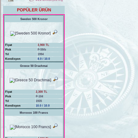
POPÜLER ÜRÜN
Sweden 500 Kronor
Fiyat
3,900 TL
Pick
P-59/b
Yıl
1994
Kondisyon
8.0 / 10.0
Greece 50 Drachmai
Fiyat
2,300 TL
Pick
P-104
Yıl
1935
Kondisyon
10.0 / 10.0
Morocco 100 Francs