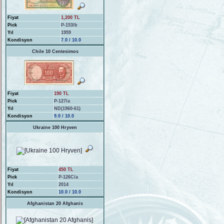
Fiyat
1,200 TL
Pick
P-153/b
Yıl
1959
Kondisyon
7.0 / 10.0
Chile 10 Centesimos
Fiyat
190 TL
Pick
P-127/a
Yıl
ND(1960-61)
Kondisyon
9.0 / 10.0
Ukraine 100 Hryven
Fiyat
450 TL
Pick
P-126C/a
Yıl
2014
Kondisyon
10.0 / 10.0
Afghanistan 20 Afghanis