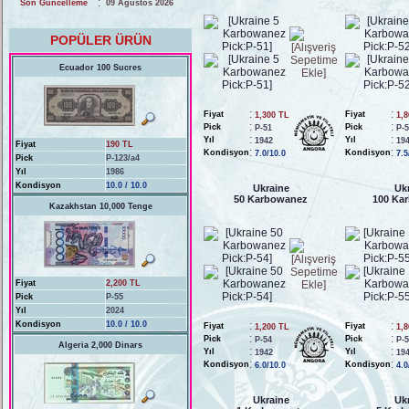
:
Son Güncelleme
09 Ağustos 2026
POPÜLER ÜRÜN
Ecuador 100 Sucres
:
:
Fiyat
Fiyat
1,300 TL
1,
:
:
Pick
Pick
P-51
P-
:
:
Yıl
Yıl
1942
19
Fiyat
190 TL
:
:
Kondisyon
Kondisyon
7.0/10.0
7.5
Pick
P-123/a4
Yıl
1986
Kondisyon
10.0 / 10.0
Ukraine
Uk
50 Karbowanez
100 Ka
Kazakhstan 10,000 Tenge
Fiyat
2,200 TL
Pick
P-55
Yıl
2024
Kondisyon
10.0 / 10.0
:
:
Fiyat
Fiyat
1,200 TL
1,
:
:
Pick
Pick
P-54
P-
Algeria 2,000 Dinars
:
:
Yıl
Yıl
1942
19
:
:
Kondisyon
Kondisyon
6.0/10.0
4.0
Ukraine
Uk