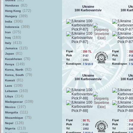
(82)
Guinea
(82)
Honduras
Ukraine
Uk
100 Karbovantsiv
100 Kar
(172)
Hong Kong
(389)
Hungary
(306)
India
(369)
Indonesia
(375)
Iran
(183)
Iraq
(413)
Italy
(115)
Jamaica
:
:
Fiyat
Fiyat
350 TL
35
(81)
Japan
:
:
Pick
Pick
P-87
P-
(76)
Kazakhstan
:
:
Yıl
Yıl
1991
19
:
:
(149)
Kondisyon
Kondisyon
Kenya
7.5/10.0
7.5
(92)
Korea, North
(79)
Korea, South
Ukraine
Uk
100 Karbovantsiv
100 Kar
(81)
Kuwait
(108)
Laos
(163)
Lebanon
(314)
Libya
(108)
Madagascar
(197)
Mexico
(111)
Mongolia
(75)
Mozambique
:
:
Fiyat
Fiyat
90 TL
15
(126)
Nepal
:
:
Pick
Pick
P-88
P-
(213)
:
:
Nigeria
Yıl
Yıl
1992
19
:
:
Kondisyon
Kondisyon