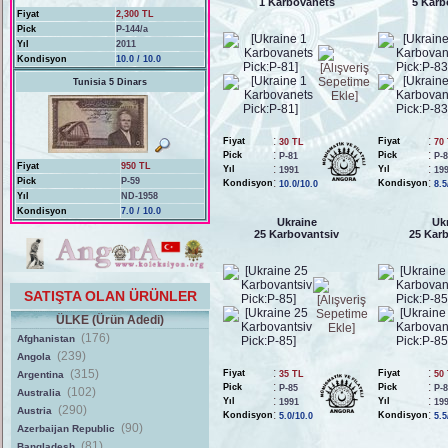
1 Karbovanets
5 Karb
Fiyat
2,300 TL
Pick
P-144/a
Yıl
2011
Kondisyon
10.0 / 10.0
Tunisia 5 Dinars
:
:
Fiyat
Fiyat
30 TL
70
:
:
Pick
Pick
P-81
P-
Fiyat
950 TL
:
:
Yıl
Yıl
1991
19
Pick
P-59
:
:
Kondisyon
Kondisyon
10.0/10.0
8.5
Yıl
ND-1958
Kondisyon
7.0 / 10.0
Ukraine
Uk
25 Karbovantsiv
25 Kar
SATIŞTA OLAN ÜRÜNLER
ÜLKE (Ürün Adedi)
(176)
Afghanistan
(239)
Angola
:
:
(315)
Fiyat
Fiyat
Argentina
35 TL
50
:
:
Pick
Pick
P-85
P-
(102)
Australia
:
:
Yıl
Yıl
1991
19
(290)
Austria
:
:
Kondisyon
Kondisyon
5.0/10.0
5.5
(90)
Azerbaijan Republic
(81)
Bangladesh