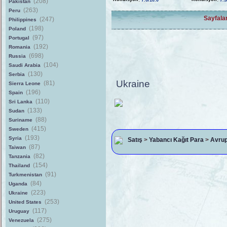
(208)
7.0/10.0
7.5
Pakistan
(263)
Peru
Sayfala
(247)
Philippines
(198)
Poland
(97)
Portugal
(192)
Romania
(698)
Russia
(104)
Saudi Arabia
(130)
Serbia
Ukraine
(81)
Sierra Leone
(196)
Spain
(110)
Sri Lanka
(133)
Sudan
(88)
Suriname
(415)
Sweden
(193)
Syria
Satış
>
Yabancı Kağıt Para
>
Avru
(87)
Taiwan
(82)
Tanzania
(154)
Thailand
(91)
Turkmenistan
(84)
Uganda
(223)
Ukraine
(253)
United States
(117)
Uruguay
(275)
Venezuela