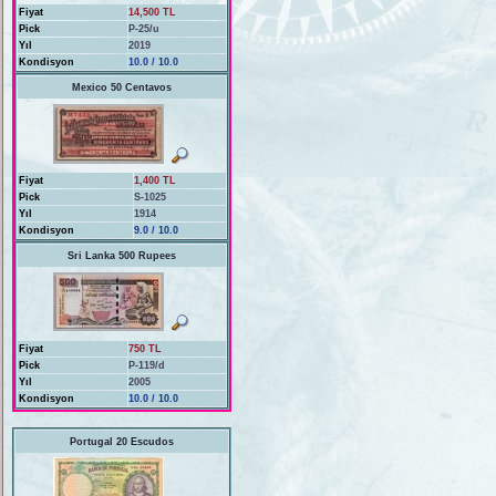
Fiyat
14,500 TL
Pick
P-25/u
Yıl
2019
Kondisyon
10.0 / 10.0
Mexico 50 Centavos
Fiyat
1,400 TL
Pick
S-1025
Yıl
1914
Kondisyon
9.0 / 10.0
Sri Lanka 500 Rupees
Fiyat
750 TL
Pick
P-119/d
Yıl
2005
Kondisyon
10.0 / 10.0
Portugal 20 Escudos