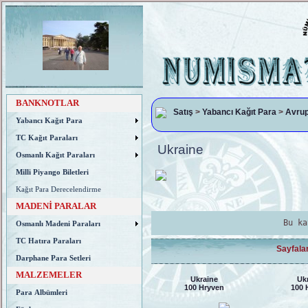
BANKNOTLAR
Satış
>
Yabancı Kağıt Para
>
Avru
Yabancı Kağıt Para
TC Kağıt Paraları
Ukraine
Osmanlı Kağıt Paraları
Milli Piyango Biletleri
Kağıt Para Derecelendirme
MADENİ PARALAR
Bu ka
Osmanlı Madeni Paraları
TC Hatıra Paraları
Sayfala
Darphane Para Setleri
MALZEMELER
Ukraine
Uk
100 Hryven
100 
Para Albümleri