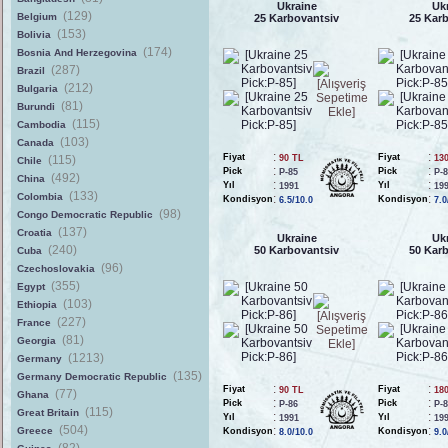
Ukraine
Uk
(129)
Belgium
25 Karbovantsiv
25 Kar
(153)
Bolivia
(174)
Bosnia And Herzegovina
(287)
Brazil
(212)
Bulgaria
(81)
Burundi
(115)
Cambodia
(103)
Canada
:
:
Fiyat
Fiyat
(115)
90 TL
13
Chile
:
:
Pick
Pick
P-85
P-
(492)
China
:
:
Yıl
Yıl
1991
19
(133)
Colombia
:
:
Kondisyon
Kondisyon
6.5/10.0
7.0
(98)
Congo Democratic Republic
(137)
Croatia
Ukraine
Uk
(240)
50 Karbovantsiv
50 Kar
Cuba
(96)
Czechoslovakia
(355)
Egypt
(103)
Ethiopia
(227)
France
(81)
Georgia
(1213)
Germany
(135)
Germany Democratic Republic
:
:
Fiyat
Fiyat
90 TL
18
(77)
Ghana
:
:
Pick
Pick
P-86
P-
(115)
Great Britain
:
:
Yıl
Yıl
1991
19
(504)
:
:
Greece
Kondisyon
Kondisyon
8.0/10.0
9.0