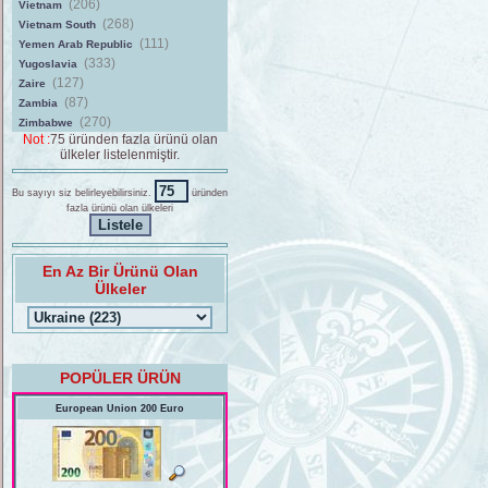
(206)
Vietnam
(268)
Vietnam South
(111)
Yemen Arab Republic
(333)
Yugoslavia
(127)
Zaire
(87)
Zambia
(270)
Zimbabwe
Not :
75 üründen fazla ürünü olan
ülkeler listelenmiştir.
Bu sayıyı siz belirleyebilirsiniz.
üründen
fazla ürünü olan ülkeleri
En Az Bir Ürünü Olan
Ülkeler
POPÜLER ÜRÜN
European Union 200 Euro