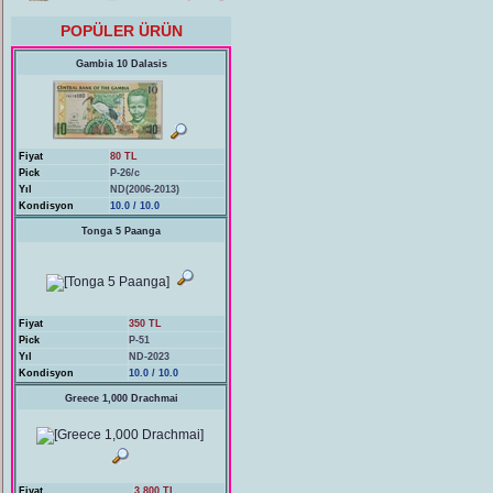
POPÜLER ÜRÜN
Gambia 10 Dalasis
Fiyat
80 TL
Pick
P-26/c
Yıl
ND(2006-2013)
Kondisyon
10.0 / 10.0
Tonga 5 Paanga
Fiyat
350 TL
Pick
P-51
Yıl
ND-2023
Kondisyon
10.0 / 10.0
Greece 1,000 Drachmai
Fiyat
3,800 TL