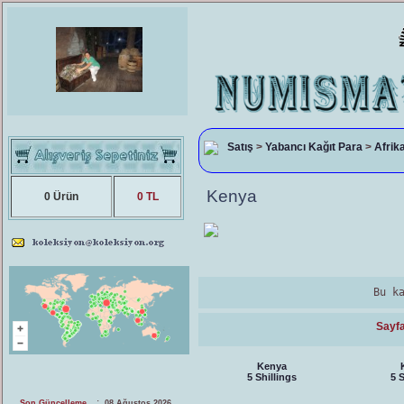
Satış
>
Yabancı Kağıt Para
>
Afrik
Kenya
0 Ürün
0 TL
Bu k
Sayfa
Kenya
5 Shillings
5 S
:
Son Güncelleme
08 Ağustos 2026