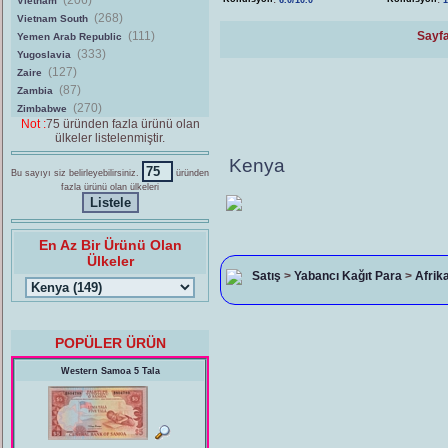
(206)
Vietnam
6.0/10.0
1
(268)
Vietnam South
(111)
Sayfa
Yemen Arab Republic
(333)
Yugoslavia
(127)
Zaire
(87)
Zambia
(270)
Zimbabwe
Not :
75 üründen fazla ürünü olan
ülkeler listelenmiştir.
Kenya
Bu sayıyı siz belirleyebilirsiniz.
üründen
fazla ürünü olan ülkeleri
En Az Bir Ürünü Olan
Ülkeler
Satış
>
Yabancı Kağıt Para
>
Afrik
POPÜLER ÜRÜN
Western Samoa 5 Tala