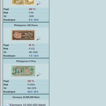
Fiyat
280 TL
Pick
P-94
Yıl
1939
Kondisyon
6.5 / 10.0
Philippines 100 Pesos
Fiyat
95 TL
Pick
P-112
Yıl
ND-1943
Kondisyon
7.5 / 10.0
Philippines 5 Piso
Fiyat
120 TL
Pick
P-160/a
Yıl
ND-1978
Kondisyon
10.0 / 10.0
Germany 10,000,000 Mark