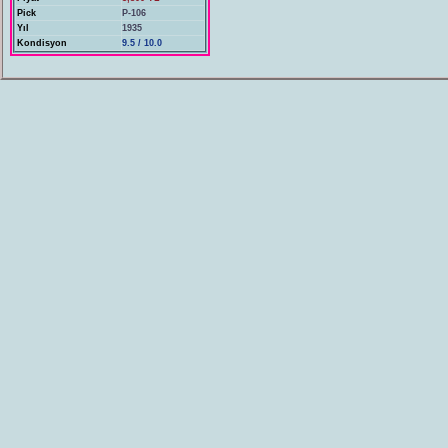
Pick
P-106
Yıl
1935
Kondisyon
9.5 / 10.0