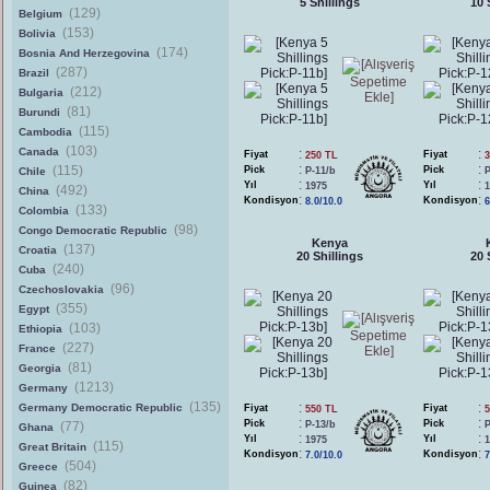
5 Shillings
10 
(129)
Belgium
(153)
Bolivia
(174)
Bosnia And Herzegovina
(287)
Brazil
(212)
Bulgaria
(81)
Burundi
(115)
Cambodia
(103)
Canada
:
:
Fiyat
Fiyat
250 TL
3
:
:
(115)
Pick
Pick
Chile
P-11/b
P
:
:
Yıl
Yıl
1975
1
(492)
China
:
:
Kondisyon
Kondisyon
8.0/10.0
6
(133)
Colombia
(98)
Congo Democratic Republic
Kenya
(137)
Croatia
20 Shillings
20 
(240)
Cuba
(96)
Czechoslovakia
(355)
Egypt
(103)
Ethiopia
(227)
France
(81)
Georgia
(1213)
Germany
(135)
:
:
Germany Democratic Republic
Fiyat
Fiyat
550 TL
5
:
:
Pick
Pick
(77)
P-13/b
P
Ghana
:
:
Yıl
Yıl
1975
1
(115)
Great Britain
:
:
Kondisyon
Kondisyon
7.0/10.0
7
(504)
Greece
(82)
Guinea