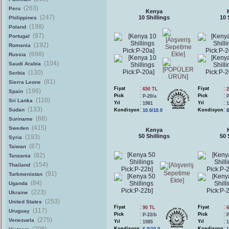
(263)
Peru
Kenya
(247)
10 Shillings
10 
Philippines
(198)
Poland
(97)
Portugal
(192)
Romania
(698)
Russia
(104)
Saudi Arabia
(130)
Serbia
(81)
Sierra Leone
:
:
Fiyat
Fiyat
650 TL
2
(196)
Spain
:
:
Pick
Pick
P-20/a
P
(110)
Sri Lanka
:
:
Yıl
Yıl
1981
1
(133)
:
:
Sudan
Kondisyon
Kondisyon
10.0/10.0
8
(88)
Suriname
(415)
Sweden
Kenya
50 Shillings
50 
(193)
Syria
(87)
Taiwan
(82)
Tanzania
(154)
Thailand
(91)
Turkmenistan
(84)
Uganda
(223)
Ukraine
(253)
United States
:
:
Fiyat
Fiyat
90 TL
6
(117)
Uruguay
:
:
Pick
Pick
P-22/b
P
(275)
Venezuela
:
:
Yıl
Yıl
1985
1
:
:
Kondisyon
Kondisyon