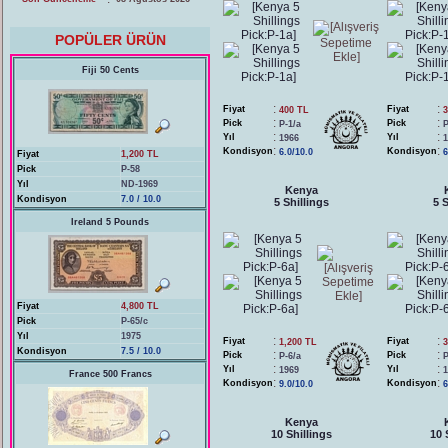
POPÜLER ÜRÜN
Fiji 50 Cents
:
:
Fiyat
Fiyat
400 TL
3
:
:
Pick
Pick
P-1/a
P
:
:
Yıl
Yıl
1966
1
:
:
Kondisyon
Kondisyon
6.0/10.0
6
Fiyat
1,200 TL
Pick
P-58
Yıl
ND-1969
Kenya
Kondisyon
7.0 / 10.0
5 Shillings
5 S
Ireland 5 Pounds
Fiyat
4,800 TL
Pick
P-65/c
Yıl
1975
:
:
Fiyat
Fiyat
1,200 TL
3
Kondisyon
7.5 / 10.0
:
:
Pick
Pick
P-6/a
P
:
:
Yıl
Yıl
1969
1
France 500 Francs
:
:
Kondisyon
Kondisyon
9.0/10.0
6
Kenya
10 Shillings
10 