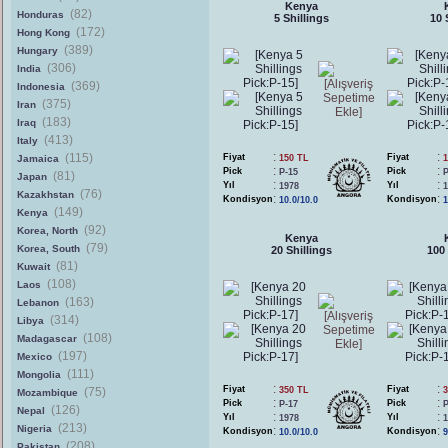
Kenya
(82)
Honduras
5 Shillings
10 
(172)
Hong Kong
(389)
Hungary
(306)
India
(369)
Indonesia
(375)
Iran
(183)
Iraq
(413)
Italy
:
:
(115)
Fiyat
Fiyat
Jamaica
150 TL
1
:
:
Pick
Pick
P-15
P
(81)
Japan
:
:
Yıl
Yıl
1978
1
(76)
Kazakhstan
:
:
Kondisyon
Kondisyon
10.0/10.0
1
(149)
Kenya
(92)
Korea, North
Kenya
(79)
Korea, South
20 Shillings
100 
(81)
Kuwait
(108)
Laos
(163)
Lebanon
(314)
Libya
(108)
Madagascar
(197)
Mexico
(111)
Mongolia
:
:
Fiyat
Fiyat
(75)
350 TL
3
Mozambique
:
:
Pick
Pick
P-17
P
(126)
Nepal
:
:
Yıl
Yıl
1978
1
(213)
Nigeria
:
:
Kondisyon
Kondisyon
10.0/10.0
9
(208)
Pakistan