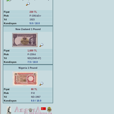
Fiyat
230 TL
Pick
P-106/aErr
Yıl
1923
Kondisyon
9.0 / 10.0
New Zealand 1 Pound
Fiyat
1,600 TL
Pick
P-159/d
Yıl
ND(1940-67)
Kondisyon
7.5 / 10.0
Nigeria 1 Pound
Fiyat
80 TL
Pick
P-8
Yıl
ND-1967
Kondisyon
9.0 / 10.0