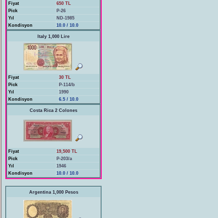
Fiyat
650 TL
Pick
P-26
Yıl
ND-1985
Kondisyon
10.0 / 10.0
Italy 1,000 Lire
Fiyat
30 TL
Pick
P-114/b
Yıl
1990
Kondisyon
6.5 / 10.0
Costa Rica 2 Colones
Fiyat
19,500 TL
Pick
P-203/a
Yıl
1946
Kondisyon
10.0 / 10.0
Argentina 1,000 Pesos