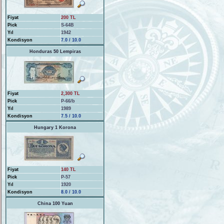
Fiyat
200 TL
Pick
S-64B
Yıl
1942
Kondisyon
7.0 / 10.0
Honduras 50 Lempiras
Fiyat
2,300 TL
Pick
P-66/b
Yıl
1989
Kondisyon
7.5 / 10.0
Hungary 1 Korona
Fiyat
140 TL
Pick
P-57
Yıl
1920
Kondisyon
8.0 / 10.0
China 100 Yuan