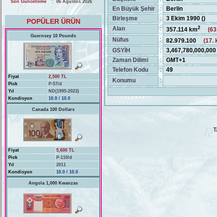
:
Son Güncelleme
06 Ağustos 2026
En Büyük Şehir
:
Berlin
Birleşme
:
3 Ekim 1990 ()
POPÜLER ÜRÜN
2
Alan
:
357.114 km
(63
Guernsey 10 Pounds
Nüfus
:
82.979.100
(17. 
GSYİH
:
3,467,780,000,00
Zaman Dilimi
:
GMT+1
Telefon Kodu
:
49
Fiyat
2,500 TL
Konumu
:
Pick
P-57/d
Yıl
ND(1995-2023)
Kondisyon
10.0 / 10.0
Canada 100 Dollars
T
Fiyat
5,600 TL
Pick
P-110/d
Yıl
2011
Kondisyon
10.0 / 10.0
Angola 1,000 Kwanzas