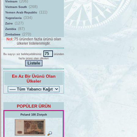
(206)
Vietnam
(268)
Vietnam South
(111)
Yemen Arab Republic
(334)
Yugoslavia
(127)
Zaire
(87)
Zambia
(270)
Zimbabwe
Not :
75 üründen fazla ürünü olan
ülkeler listelenmiştir.
Bu sayıyı siz belirleyebilirsiniz.
üründen
fazla ürünü olan ülkeleri
En Az Bir Ürünü Olan
Ülkeler
POPÜLER ÜRÜN
Poland 100 Zlotych