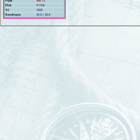
Fiyat
300 TL
Pick
P-74/b
Yıl
1928
Kondisyon
10.0 / 10.0