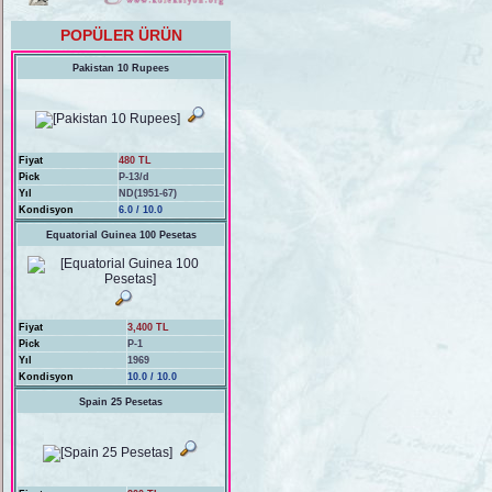
POPÜLER ÜRÜN
Pakistan 10 Rupees
Fiyat
480 TL
Pick
P-13/d
Yıl
ND(1951-67)
Kondisyon
6.0 / 10.0
Equatorial Guinea 100 Pesetas
Fiyat
3,400 TL
Pick
P-1
Yıl
1969
Kondisyon
10.0 / 10.0
Spain 25 Pesetas