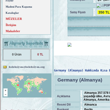
Föyler
.::PO
Madeni Para Kapama
350 T
Satış Fiyatı
:
Kataloglar
MÜZELER
İletişim
Makaleler
0 Ürün
0 TL
Germany (Almanya) Hakkında Kısa 
Germany (Almanya)
Almanya 357.578 km²
Açıklama
:
yaşadığı ülke, Avru
Almanya, Amerika Bi
Resmi Dil
:
Almanca
Başkent
:
Berlin