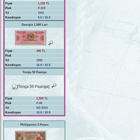
Fiyat
1,150 TL
Pick
P-103
Yıl
1941
Kondisyon
9.0 / 10.0
Georgia 1,000 Lari
Fiyat
380 TL
Pick
--
Yıl
1992
Kondisyon
10.0 / 10.0
Tonga 50 Paanga
Fiyat
2,500 TL
Pick
P-48
Yıl
ND-2015
Kondisyon
10.0 / 10.0
Philippines 5 Pesos