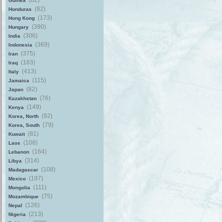
(82)
Guinea
(82)
Honduras
(173)
Hong Kong
(390)
Hungary
(306)
India
(369)
Indonesia
(375)
Iran
(183)
Iraq
(413)
Italy
(115)
Jamaica
(82)
Japan
(76)
Kazakhstan
(149)
Kenya
(92)
Korea, North
(79)
Korea, South
(81)
Kuwait
(108)
Laos
(164)
Lebanon
(314)
Libya
(108)
Madagascar
(197)
Mexico
(111)
Mongolia
(75)
Mozambique
(126)
Nepal
(213)
Nigeria