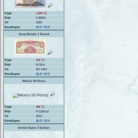
Fiyat
1,800 TL
Pick
P-889/b
Yıl
1990
Kondisyon
10.0 / 10.0
Great Britain 1 Pound
Fiyat
100 TL
Pick
M-36/a
Yıl
ND-1962
Kondisyon
10.0 / 10.0
Mexico 50 Pesos
Fiyat
390 TL
Pick
P-123A/af
Yıl
2019
Kondisyon
10.0 / 10.0
United States 2 Dollars