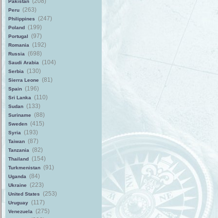
(208)
Pakistan
(263)
Peru
(247)
Philippines
(199)
Poland
(97)
Portugal
(192)
Romania
(698)
Russia
(104)
Saudi Arabia
(130)
Serbia
(81)
Sierra Leone
(196)
Spain
(110)
Sri Lanka
(133)
Sudan
(88)
Suriname
(415)
Sweden
(193)
Syria
(87)
Taiwan
(82)
Tanzania
(154)
Thailand
(91)
Turkmenistan
(84)
Uganda
(223)
Ukraine
(253)
United States
(117)
Uruguay
(275)
Venezuela