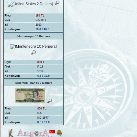
Fiyat
180 TL
Pick
P-538/B
Yıl
2013
Kondisyon
10.0 / 10.0
Montenegro 10 Perpera
Fiyat
880 TL
Pick
P-18
Yıl
1914
Kondisyon
6.5 / 10.0
Solomon Islands 2 Dollars
Fiyat
850 TL
Pick
P-5
Yıl
ND-1977
Kondisyon
8.5 / 10.0