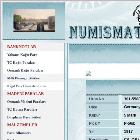
BANKNOTLAR
Yabancı Kağıt Para
TC Kağıt Paraları
Osmanlı Kağıt Paraları
Milli Piyango Biletleri
Kağıt Para Derecelendirme
MADENİ PARALAR
Ürün No
:
301-558
Osmanlı Madeni Paraları
Germany
Ülke
:
TC Hatıra Paraları
Küpür
:
5 Mark
Darphane Para Setleri
Pick #
:
P-56/b
MALZEMELER
Yıl
:
1917
Para Albümleri
Kondisyon
:
Çil (10 