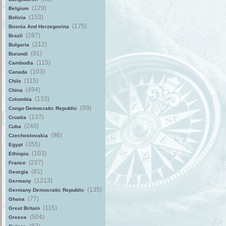
(129)
Belgium
(153)
Bolivia
(175)
Bosnia And Herzegovina
(287)
Brazil
(212)
Bulgaria
(81)
Burundi
(115)
Cambodia
(103)
Canada
(115)
Chile
(494)
China
(133)
Colombia
(99)
Congo Democratic Republic
(137)
Croatia
(240)
Cuba
(96)
Czechoslovakia
(355)
Egypt
(103)
Ethiopia
(227)
France
(81)
Georgia
(1213)
Germany
(135)
Germany Democratic Republic
(77)
Ghana
(115)
Great Britain
(504)
Greece