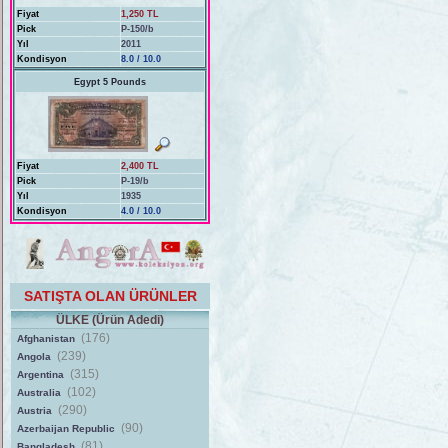
Fiyat
1,250 TL
Pick
P-150/b
Yıl
2011
Kondisyon
8.0 / 10.0
Egypt 5 Pounds
Fiyat
2,400 TL
Pick
P-19/b
Yıl
1935
Kondisyon
4.0 / 10.0
SATIŞTA OLAN ÜRÜNLER
ÜLKE (Ürün Adedi)
(176)
Afghanistan
(239)
Angola
(315)
Argentina
(102)
Australia
(290)
Austria
(90)
Azerbaijan Republic
(81)
Bangladesh