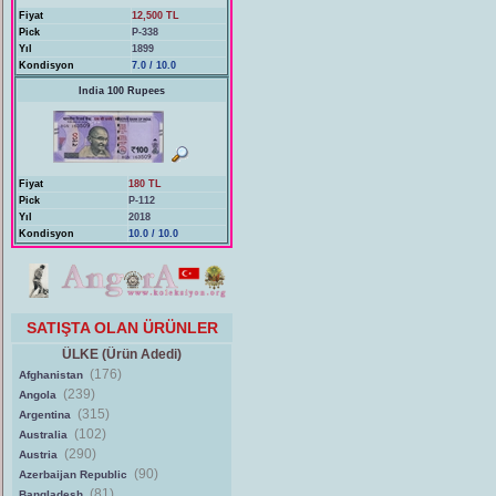
Fiyat
12,500 TL
Pick
P-338
Yıl
1899
Kondisyon
7.0 / 10.0
India 100 Rupees
Fiyat
180 TL
Pick
P-112
Yıl
2018
Kondisyon
10.0 / 10.0
SATIŞTA OLAN ÜRÜNLER
ÜLKE (Ürün Adedi)
(176)
Afghanistan
(239)
Angola
(315)
Argentina
(102)
Australia
(290)
Austria
(90)
Azerbaijan Republic
(81)
Bangladesh