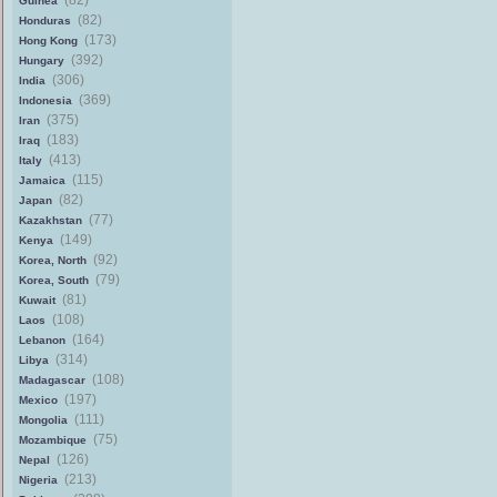
(82)
Guinea
(82)
Honduras
(173)
Hong Kong
(392)
Hungary
(306)
India
(369)
Indonesia
(375)
Iran
(183)
Iraq
(413)
Italy
(115)
Jamaica
(82)
Japan
(77)
Kazakhstan
(149)
Kenya
(92)
Korea, North
(79)
Korea, South
(81)
Kuwait
(108)
Laos
(164)
Lebanon
(314)
Libya
(108)
Madagascar
(197)
Mexico
(111)
Mongolia
(75)
Mozambique
(126)
Nepal
(213)
Nigeria