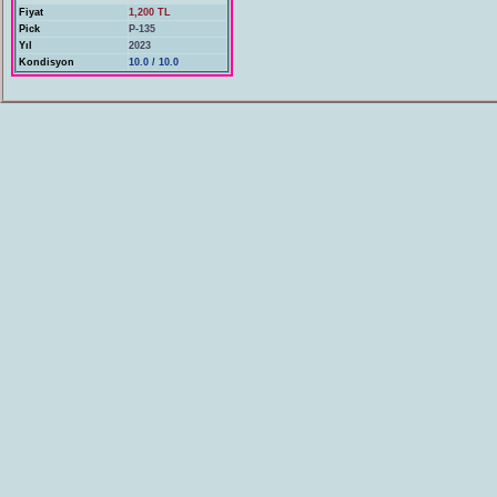
Fiyat
1,200 TL
Pick
P-135
Yıl
2023
Kondisyon
10.0 / 10.0