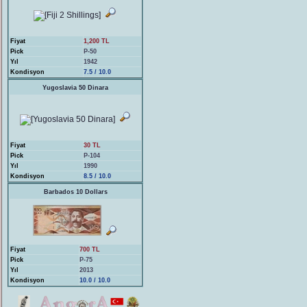
Fiyat
1,200 TL
Pick
P-50
Yıl
1942
Kondisyon
7.5 / 10.0
Yugoslavia 50 Dinara
Fiyat
30 TL
Pick
P-104
Yıl
1990
Kondisyon
8.5 / 10.0
Barbados 10 Dollars
Fiyat
700 TL
Pick
P-75
Yıl
2013
Kondisyon
10.0 / 10.0