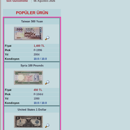
:
Son Güncelleme
06 Ağustos 2026
POPÜLER ÜRÜN
Taiwan 500 Yuan
Fiyat
1,400 TL
Pick
P-1996
Yıl
2004
Kondisyon
10.0 / 10.0
Syria 100 Pounds
Fiyat
450 TL
Pick
P-104/d
Yıl
1990
Kondisyon
10.0 / 10.0
United States 1 Dollar