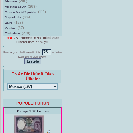
(206)
Vietnam
(268)
Vietnam South
(111)
Yemen Arab Republic
(334)
Yugoslavia
(128)
Zaire
(87)
Zambia
(270)
Zimbabwe
Not :
75 üründen fazla ürünü olan
ülkeler listelenmiştir.
Bu sayıyı siz belirleyebilirsiniz.
üründen
fazla ürünü olan ülkeleri
En Az Bir Ürünü Olan
Ülkeler
POPÜLER ÜRÜN
Portugal 1,000 Escudos