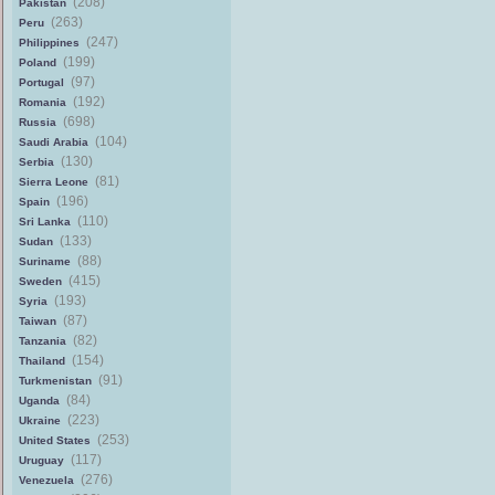
(208)
Pakistan
(263)
Peru
(247)
Philippines
(199)
Poland
(97)
Portugal
(192)
Romania
(698)
Russia
(104)
Saudi Arabia
(130)
Serbia
(81)
Sierra Leone
(196)
Spain
(110)
Sri Lanka
(133)
Sudan
(88)
Suriname
(415)
Sweden
(193)
Syria
(87)
Taiwan
(82)
Tanzania
(154)
Thailand
(91)
Turkmenistan
(84)
Uganda
(223)
Ukraine
(253)
United States
(117)
Uruguay
(276)
Venezuela