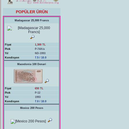
POPÜLER ÜRÜN
Madagascar 25,000 Francs
Fiyat
1,300 TL
Pick
P-74A/a
Yıl
ND-1993
Kondisyon
7.5 / 10.0
Macedonia 100 Denari
Fiyat
650 TL
Pick
P-12
Yıl
1993
Kondisyon
7.0 / 10.0
Mexico 200 Pesos