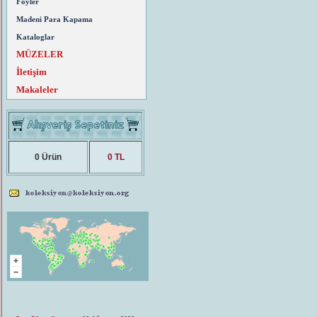
Föyler
Madeni Para Kapama
Kataloglar
MÜZELER
İletişim
Makaleler
0 Ürün
0 TL