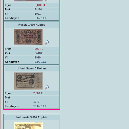
Fiyat
9,600 TL
Pick
P-166
Yıl
1961
Kondisyon
8.5 / 10.0
Russia 1,000 Rubles
Fiyat
600 TL
Pick
S-418/b
Yıl
1919
Kondisyon
8.0 / 10.0
United States 5 Dollars
Fiyat
2,800 TL
Pick
--
Yıl
1879
Kondisyon
10.0 / 10.0
Indonesia 5,000 Rupiah