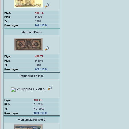
Fiyat
400 TL
Pick
P-125
Yıl
1986
Kondisyon
9.0 / 10.0
Mexico 5 Pesos
Fiyat
400 TL
Pick
P-60/c
Yıl
1958
Kondisyon
6.5 / 10.0
Philippines 5 Piso
Fiyat
130 TL
Pick
P-143/b
Yıl
ND-1969
Kondisyon
10.0 / 10.0
Vietnam 20,000 Dong