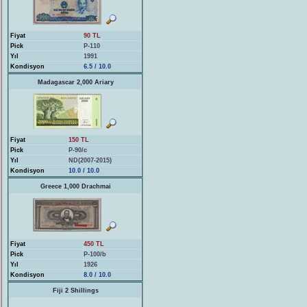
Fiyat
90 TL
Pick
P-110
Yıl
1991
Kondisyon
6.5 / 10.0
Madagascar 2,000 Ariary
Fiyat
150 TL
Pick
P-90/c
Yıl
ND(2007-2015)
Kondisyon
10.0 / 10.0
Greece 1,000 Drachmai
Fiyat
450 TL
Pick
P-100/b
Yıl
1926
Kondisyon
8.0 / 10.0
Fiji 2 Shillings