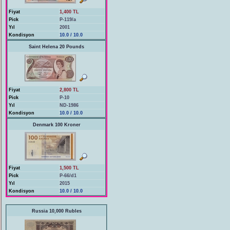
Fiyat
1,400 TL
Pick
P-119/a
Yıl
2001
Kondisyon
10.0 / 10.0
Saint Helena 20 Pounds
Fiyat
2,800 TL
Pick
P-10
Yıl
ND-1986
Kondisyon
10.0 / 10.0
Denmark 100 Kroner
Fiyat
1,500 TL
Pick
P-66/d1
Yıl
2015
Kondisyon
10.0 / 10.0
Russia 10,000 Rubles