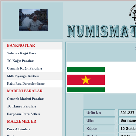
BANKNOTLAR
Yabancı Kağıt Para
TC Kağıt Paraları
Osmanlı Kağıt Paraları
Milli Piyango Biletleri
Kağıt Para Derecelendirme
MADENİ PARALAR
Osmanlı Madeni Paraları
TC Hatıra Paraları
Ürün No
:
301-237
Darphane Para Setleri
Suriname
Ülke
:
MALZEMELER
Küpür
:
10 Gulde
Para Albümleri