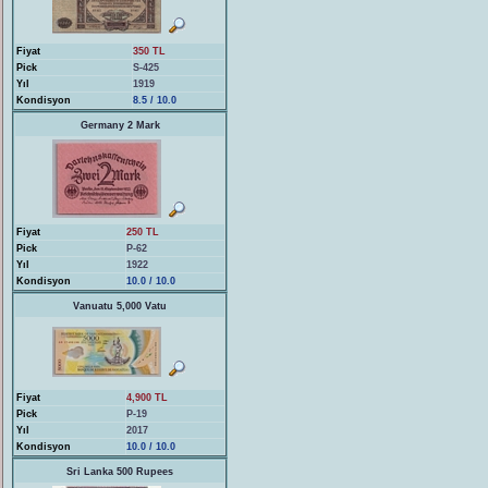
Fiyat
350 TL
Pick
S-425
Yıl
1919
Kondisyon
8.5 / 10.0
Germany 2 Mark
Fiyat
250 TL
Pick
P-62
Yıl
1922
Kondisyon
10.0 / 10.0
Vanuatu 5,000 Vatu
Fiyat
4,900 TL
Pick
P-19
Yıl
2017
Kondisyon
10.0 / 10.0
Sri Lanka 500 Rupees