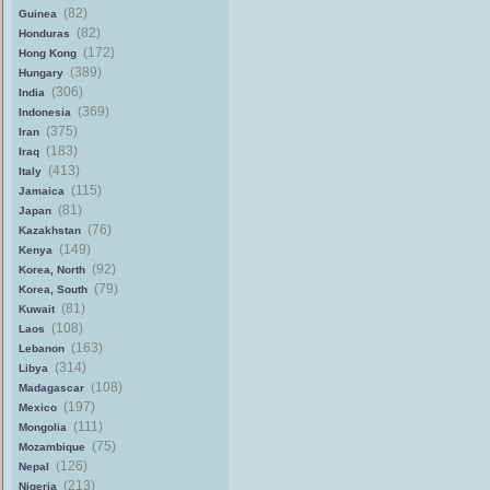
(82)
Guinea
(82)
Honduras
(172)
Hong Kong
(389)
Hungary
(306)
India
(369)
Indonesia
(375)
Iran
(183)
Iraq
(413)
Italy
(115)
Jamaica
(81)
Japan
(76)
Kazakhstan
(149)
Kenya
(92)
Korea, North
(79)
Korea, South
(81)
Kuwait
(108)
Laos
(163)
Lebanon
(314)
Libya
(108)
Madagascar
(197)
Mexico
(111)
Mongolia
(75)
Mozambique
(126)
Nepal
(213)
Nigeria