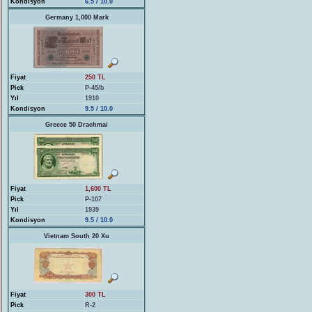
Kondisyon
6.5 / 10.0
Germany 1,000 Mark
Fiyat
250 TL
Pick
P-45/b
Yıl
1910
Kondisyon
9.5 / 10.0
Greece 50 Drachmai
Fiyat
1,600 TL
Pick
P-107
Yıl
1939
Kondisyon
9.5 / 10.0
Vietnam South 20 Xu
Fiyat
300 TL
Pick
R-2