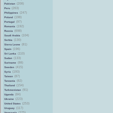
(208)
Pakistan
(263)
Peru
(247)
Philippines
(198)
Poland
(97)
Portugal
(192)
Romania
(698)
Russia
(104)
Saudi Arabia
(130)
Serbia
(81)
Sierra Leone
(196)
Spain
(110)
Sri Lanka
(133)
Sudan
(88)
Suriname
(415)
Sweden
(193)
Syria
(87)
Taiwan
(82)
Tanzania
(154)
Thailand
(91)
Turkmenistan
(84)
Uganda
(223)
Ukraine
(253)
United States
(117)
Uruguay
(275)
Venezuela