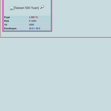
Fiyat
1,900 TL
Pick
P-1993
Yıl
2000
Kondisyon
10.0 / 10.0