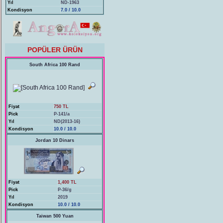
Yıl
ND-1963
Kondisyon
7.0 / 10.0
POPÜLER ÜRÜN
South Africa 100 Rand
Fiyat
750 TL
Pick
P-141/a
Yıl
ND(2013-16)
Kondisyon
10.0 / 10.0
Jordan 10 Dinars
Fiyat
1,400 TL
Pick
P-36/g
Yıl
2019
Kondisyon
10.0 / 10.0
Taiwan 500 Yuan