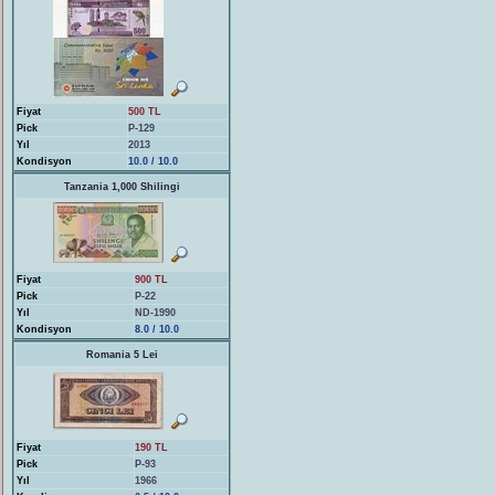
Fiyat
500 TL
Pick
P-129
Yıl
2013
Kondisyon
10.0 / 10.0
Tanzania 1,000 Shilingi
Fiyat
900 TL
Pick
P-22
Yıl
ND-1990
Kondisyon
8.0 / 10.0
Romania 5 Lei
Fiyat
190 TL
Pick
P-93
Yıl
1966