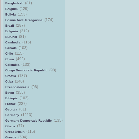
(81)
Bangladesh
(129)
Belgium
(153)
Bolivia
(174)
Bosnia And Herzegovina
(287)
Brazil
(212)
Bulgaria
(81)
Burundi
(115)
Cambodia
(103)
Canada
(115)
Chile
(492)
China
(133)
Colombia
(98)
Congo Democratic Republic
(137)
Croatia
(240)
Cuba
(96)
Czechoslovakia
(355)
Egypt
(103)
Ethiopia
(227)
France
(81)
Georgia
(1213)
Germany
(135)
Germany Democratic Republic
(77)
Ghana
(115)
Great Britain
(504)
Greece