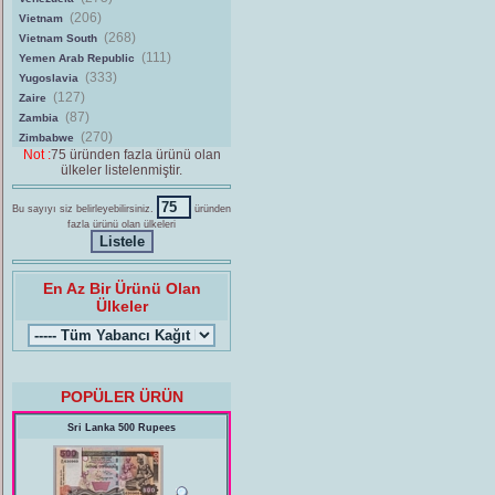
(206)
Vietnam
(268)
Vietnam South
(111)
Yemen Arab Republic
(333)
Yugoslavia
(127)
Zaire
(87)
Zambia
(270)
Zimbabwe
Not :
75 üründen fazla ürünü olan
ülkeler listelenmiştir.
Bu sayıyı siz belirleyebilirsiniz.
üründen
fazla ürünü olan ülkeleri
En Az Bir Ürünü Olan
Ülkeler
POPÜLER ÜRÜN
Sri Lanka 500 Rupees