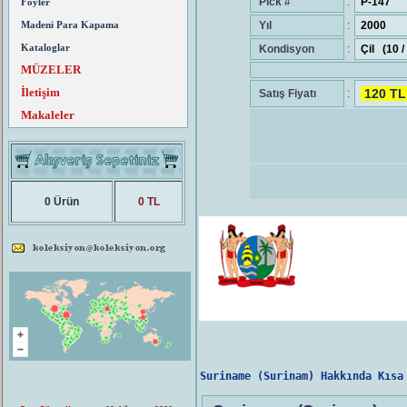
Pick #
:
P-147
Föyler
Yıl
:
2000
Madeni Para Kapama
Kataloglar
Kondisyon
:
Çil (10 
MÜZELER
İletişim
120 T
Satış Fiyatı
:
Makaleler
0 Ürün
0 TL
Suriname (Surinam) Hakkında Kısa