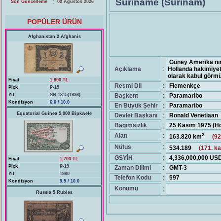
Suriname (Surinam)
:
Son Güncelleme
09 Ağustos 2026
POPÜLER ÜRÜN
Afghanistan 2 Afghanis
Güney Amerika nın 
Açıklama
:
Hollanda hakimiyeti
olarak kabul görmü
Fiyat
1,900 TL
Resmi Dil
:
Flemenkçe
Pick
P-15
Yıl
SH-1315(1936)
Başkent
:
Paramaribo
Kondisyon
6.0 / 10.0
En Büyük Şehir
:
Paramaribo
Equatorial Guinea 5,000 Bipkwele
Devlet Başkanı
:
Ronald Venetiaan
Bagımsızlık
:
25 Kasım 1975 (Ho
2
Alan
:
163.820 km
(92
Nüfus
:
534.189
(171. ka
GSYİH
:
4,336,000,000 US
Fiyat
1,700 TL
Pick
P-19
Zaman Dilimi
:
GMT-3
Yıl
1980
Telefon Kodu
:
597
Kondisyon
9.5 / 10.0
Konumu
:
Russia 5 Rubles