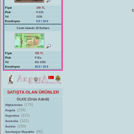
Fiyat
190 TL
T
Pick
P-215
Yıl
1938
Kondisyon
5.0 / 10.0
Cook Islands 10 Dollars
Fiyat
750 TL
Pick
P-8/a
Yıl
ND-1992
Kondisyon
10.0 / 10.0
SATIŞTA OLAN ÜRÜNLER
ÜLKE (Ürün Adedi)
(176)
Afghanistan
(239)
Angola
(315)
Argentina
(102)
Australia
(290)
Austria
(90)
Azerbaijan Republic