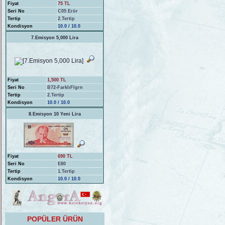
Fiyat
75 TL
Seri No
C05 Erör
Tertip
2.Tertip
Kondisyon
10.0 / 10.0
7.Emisyon 5,000 Lira
Fiyat
1,500 TL
Seri No
B72-FarklıFlgrn
Tertip
2.Tertip
Kondisyon
10.0 / 10.0
8.Emisyon 10 Yeni Lira
Fiyat
690 TL
Seri No
E80
Tertip
1.Tertip
Kondisyon
10.0 / 10.0
POPÜLER ÜRÜN