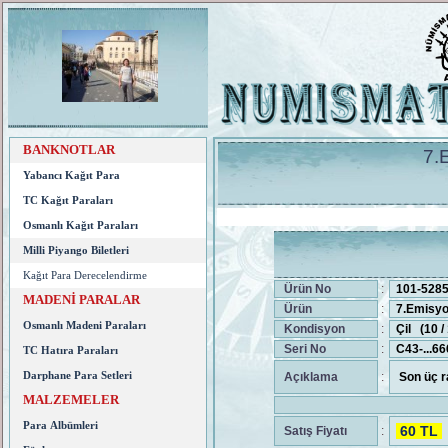
BANKNOTLAR
7.E
Yabancı Kağıt Para
TC Kağıt Paraları
Osmanlı Kağıt Paraları
Milli Piyango Biletleri
Kağıt Para Derecelendirme
Ürün No
:
101-528
MADENİ PARALAR
Ürün
:
7.Emisyon
Osmanlı Madeni Paraları
Kondisyon
:
Çil (10 
Seri No
:
C43-...66
TC Hatıra Paraları
Darphane Para Setleri
Açıklama
:
Son üç r
MALZEMELER
Para Albümleri
60 TL
Satış Fiyatı
: