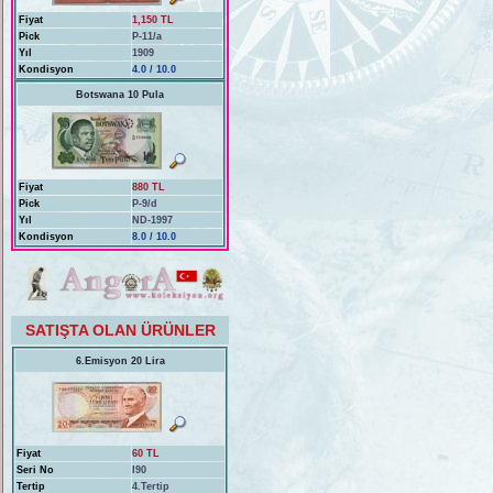
Fiyat
1,150 TL
Pick
P-11/a
Yıl
1909
Kondisyon
4.0 / 10.0
Botswana 10 Pula
Fiyat
880 TL
Pick
P-9/d
Yıl
ND-1997
Kondisyon
8.0 / 10.0
SATIŞTA OLAN ÜRÜNLER
6.Emisyon 20 Lira
Fiyat
60 TL
Seri No
I90
Tertip
4.Tertip