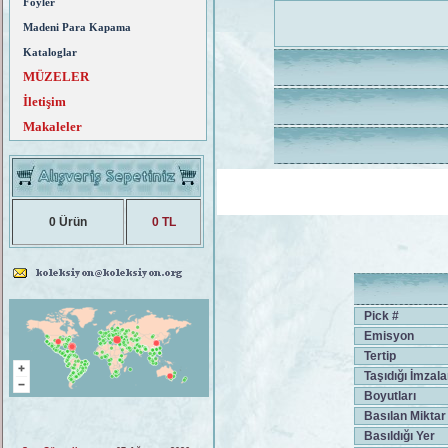
Föyler
Madeni Para Kapama
Kataloglar
MÜZELER
İletişim
Makaleler
0 Ürün
0 TL
Pick #
Emisyon
Tertip
Taşıdığı İmzala
Boyutları
Basılan Miktar
Basıldığı Yer