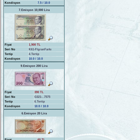
Kondisyon
7.5 / 10.0
7.Emisyon 10,000 Lira
Fiyat
1,900 TL
Seri No
K61-FlgranFarkı
Tertip
4.Tertip
Kondisyon
10.0 / 10.0
9.Emisyon 200 Lira
Fiyat
390 TL
Seri No
G321-..7575
Tertip
6.Tertip
Kondisyon
10.0 / 10.0
6.Emisyon 20 Lira
Fiyat
60 TL