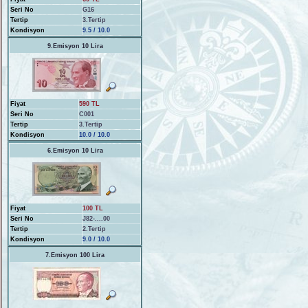
Seri No
G16
Tertip
3.Tertip
Kondisyon
9.5 / 10.0
9.Emisyon 10 Lira
Fiyat
590 TL
Seri No
C001
Tertip
3.Tertip
Kondisyon
10.0 / 10.0
6.Emisyon 10 Lira
Fiyat
100 TL
Seri No
J82-....00
Tertip
2.Tertip
Kondisyon
9.0 / 10.0
7.Emisyon 100 Lira