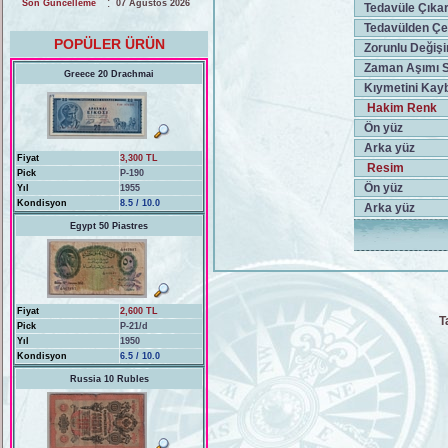
:
Son Güncelleme
07 Ağustos 2026
Tedavüle Çıkarı
Tedavülden Çeki
POPÜLER ÜRÜN
Zorunlu Değişi
Zaman Aşımı S
Greece 20 Drachmai
Kıymetini Kayb
Hakim Renk
Ön yüz
Arka yüz
Fiyat
3,300 TL
Resim
Pick
P-190
Ön yüz
Yıl
1955
Kondisyon
8.5 / 10.0
Arka yüz
Egypt 50 Piastres
Fiyat
2,600 TL
T
Pick
P-21/d
Yıl
1950
Kondisyon
6.5 / 10.0
Russia 10 Rubles