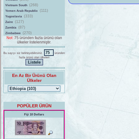
(268)
Vietnam South
(111)
Yemen Arab Republic
(333)
Yugoslavia
(127)
Zaire
(87)
Zambia
(270)
Zimbabwe
Not :
75 üründen fazla ürünü olan
ülkeler listelenmiştir.
Bu sayıyı siz belirleyebilirsiniz.
üründen
fazla ürünü olan ülkeleri
En Az Bir Ürünü Olan
Ülkeler
POPÜLER ÜRÜN
Fiji 10 Dollars