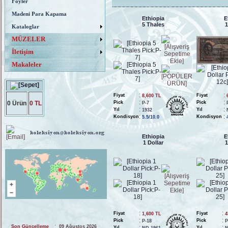
Föyler
Madeni Para Kapama
Ethiopia
E
5 Thales
1
Kataloglar
MÜZELER
İletişim
Makaleler
:
:
Fiyat
Fiyat
8,600 TL
:
:
0 Ürün
0 TL
Pick
Pick
P-7
:
:
Yıl
Yıl
1932
:
:
Kondisyon
Kondisyon
5.5/10.0
Ethiopia
E
1 Dollar
1
:
:
Fiyat
Fiyat
1,600 TL
4
:
:
Pick
Pick
P-18
P
:
Son Güncelleme
09 Ağustos 2026
:
:
Yıl
Yıl