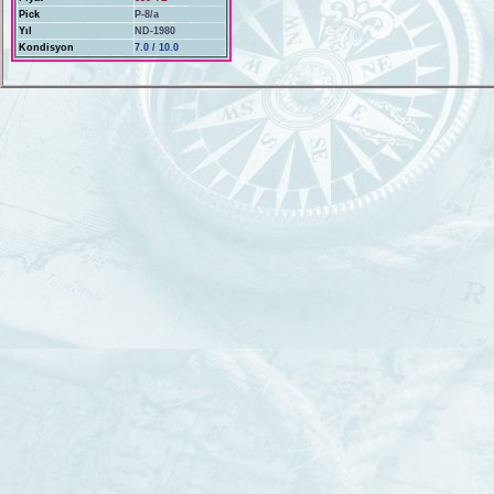
Pick
P-8/a
Yıl
ND-1980
Kondisyon
7.0 / 10.0