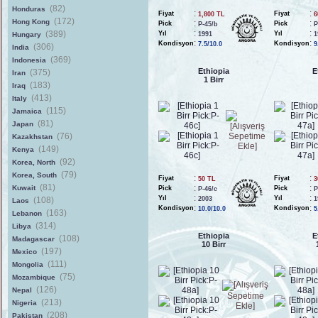
(82)
Honduras
:
:
Fiyat
Fiyat
1,800 TL
6
(172)
Hong Kong
:
:
Pick
Pick
P-45/b
P
:
:
(389)
Yıl
Yıl
Hungary
1991
1
:
:
Kondisyon
Kondisyon
7.5/10.0
9
(306)
India
(369)
Indonesia
Ethiopia
E
(375)
Iran
1 Birr
(183)
Iraq
(413)
Italy
(115)
Jamaica
(81)
Japan
(76)
Kazakhstan
(149)
Kenya
(92)
Korea, North
(79)
Korea, South
:
:
Fiyat
Fiyat
50 TL
3
(81)
:
:
Kuwait
Pick
Pick
P-46/c
P
:
:
Yıl
Yıl
(108)
2003
1
Laos
:
:
Kondisyon
Kondisyon
10.0/10.0
5
(163)
Lebanon
(314)
Libya
Ethiopia
E
(108)
Madagascar
10 Birr
(197)
Mexico
(111)
Mongolia
(75)
Mozambique
(126)
Nepal
(213)
Nigeria
(208)
Pakistan