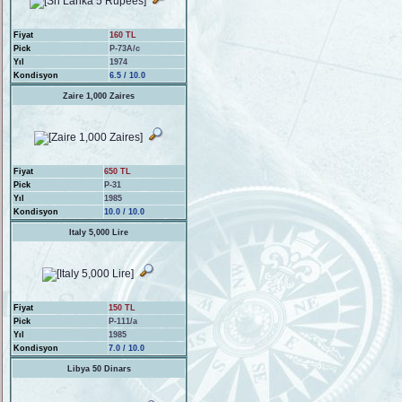
Fiyat
160 TL
Pick
P-73A/c
Yıl
1974
Kondisyon
6.5 / 10.0
Zaire 1,000 Zaires
Fiyat
650 TL
Pick
P-31
Yıl
1985
Kondisyon
10.0 / 10.0
Italy 5,000 Lire
Fiyat
150 TL
Pick
P-111/a
Yıl
1985
Kondisyon
7.0 / 10.0
Libya 50 Dinars