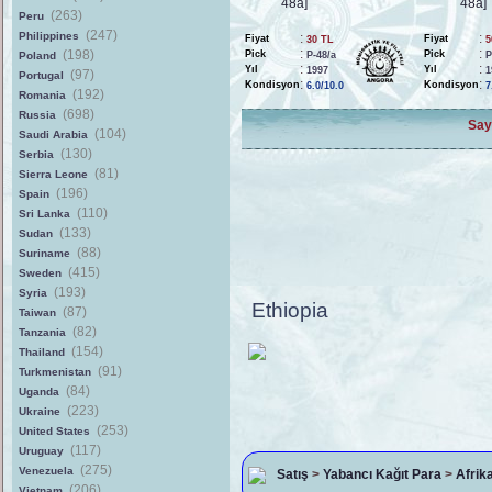
(263)
Peru
(247)
Philippines
:
:
Fiyat
Fiyat
30 TL
5
:
:
(198)
Pick
Pick
Poland
P-48/a
P
:
:
Yıl
Yıl
1997
1
(97)
Portugal
:
:
Kondisyon
Kondisyon
6.0/10.0
7
(192)
Romania
(698)
Russia
Say
(104)
Saudi Arabia
(130)
Serbia
(81)
Sierra Leone
(196)
Spain
(110)
Sri Lanka
(133)
Sudan
(88)
Suriname
(415)
Sweden
(193)
Syria
Ethiopia
(87)
Taiwan
(82)
Tanzania
(154)
Thailand
(91)
Turkmenistan
(84)
Uganda
(223)
Ukraine
(253)
United States
(117)
Uruguay
(275)
Venezuela
Satış
>
Yabancı Kağıt Para
>
Afrik
(206)
Vietnam