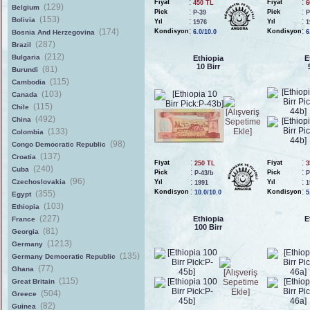
:
:
Fiyat
Fiyat
450 TL
6
(129)
Belgium
:
:
Pick
Pick
P-39
P
(153)
Bolivia
:
:
Yıl
Yıl
1976
1
:
:
(174)
Kondisyon
Kondisyon
Bosnia And Herzegovina
6.0/10.0
6
(287)
Brazil
(212)
Bulgaria
Ethiopia
E
10 Birr
(81)
Burundi
(115)
Cambodia
(103)
Canada
(115)
Chile
(492)
China
(133)
Colombia
(98)
Congo Democratic Republic
(137)
Croatia
:
:
Fiyat
Fiyat
250 TL
3
(240)
Cuba
:
:
Pick
Pick
P-43/b
P
(96)
:
:
Czechoslovakia
Yıl
Yıl
1991
1
:
:
Kondisyon
Kondisyon
(355)
10.0/10.0
5
Egypt
(103)
Ethiopia
(227)
Ethiopia
E
France
100 Birr
(81)
Georgia
(1213)
Germany
(135)
Germany Democratic Republic
(77)
Ghana
(115)
Great Britain
(504)
Greece
(82)
Guinea