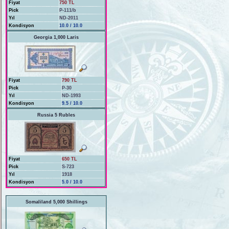
Fiyat
750 TL
Pick
P-111/b
Yıl
ND-2011
Kondisyon
10.0 / 10.0
Georgia 1,000 Laris
Fiyat
790 TL
Pick
P-30
Yıl
ND-1993
Kondisyon
9.5 / 10.0
Russia 5 Rubles
Fiyat
650 TL
Pick
S-723
Yıl
1918
Kondisyon
5.0 / 10.0
Somaliland 5,000 Shillings