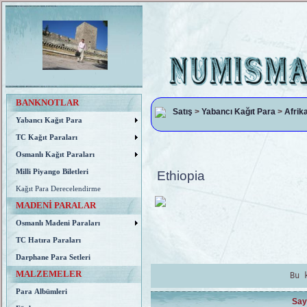
BANKNOTLAR
Satış
>
Yabancı Kağıt Para
>
Afrik
Yabancı Kağıt Para
TC Kağıt Paraları
Osmanlı Kağıt Paraları
Milli Piyango Biletleri
Ethiopia
Kağıt Para Derecelendirme
MADENİ PARALAR
Osmanlı Madeni Paraları
TC Hatıra Paraları
Darphane Para Setleri
MALZEMELER
Bu 
Para Albümleri
Say