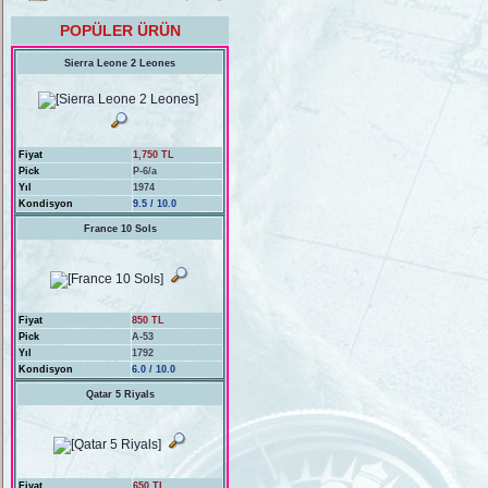
POPÜLER ÜRÜN
Sierra Leone 2 Leones
Fiyat
1,750 TL
Pick
P-6/a
Yıl
1974
Kondisyon
9.5 / 10.0
France 10 Sols
Fiyat
850 TL
Pick
A-53
Yıl
1792
Kondisyon
6.0 / 10.0
Qatar 5 Riyals
Fiyat
650 TL