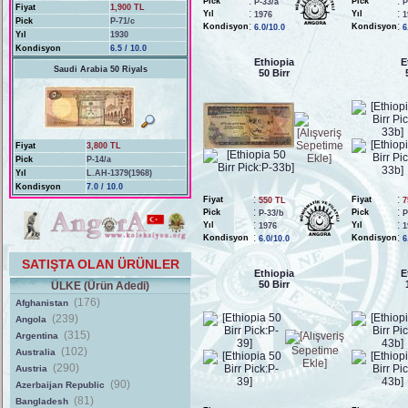
:
:
Pick
Pick
P-33/a
P
Fiyat
1,900 TL
:
:
Yıl
Yıl
1976
1
Pick
P-71/c
:
:
Kondisyon
Kondisyon
6.0/10.0
6
Yıl
1930
Kondisyon
6.5 / 10.0
Ethiopia
E
Saudi Arabia 50 Riyals
50 Birr
Fiyat
3,800 TL
Pick
P-14/a
Yıl
L.AH-1379(1968)
Kondisyon
7.0 / 10.0
:
:
Fiyat
Fiyat
550 TL
7
:
:
Pick
Pick
P-33/b
P
:
:
Yıl
Yıl
1976
1
:
:
Kondisyon
Kondisyon
6.0/10.0
6
SATIŞTA OLAN ÜRÜNLER
Ethiopia
E
50 Birr
ÜLKE (Ürün Adedi)
(176)
Afghanistan
(239)
Angola
(315)
Argentina
(102)
Australia
(290)
Austria
(90)
Azerbaijan Republic
(81)
Bangladesh