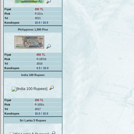
Fiyat
200 TL
Pick
P-21/a
Yıl
2011
Kondisyon
10.0 / 10.0
Philippines 1,000 Piso
Fiyat
850 TL
Pick
P-197/d
Yıl
2010
Kondisyon
6.5 / 10.0
India 100 Rupees
Fiyat
200 TL
Pick
P-105/z
Yıl
2017
Kondisyon
10.0 / 10.0
Sri Lanka 5 Rupees