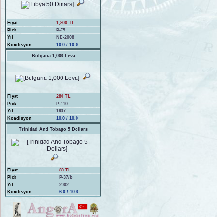
Fiyat
1,800 TL
Pick
P-75
Yıl
ND-2008
Kondisyon
10.0 / 10.0
Bulgaria 1,000 Leva
Fiyat
280 TL
Pick
P-110
Yıl
1997
Kondisyon
10.0 / 10.0
Trinidad And Tobago 5 Dollars
Fiyat
80 TL
Pick
P-37/b
Yıl
2002
Kondisyon
6.0 / 10.0