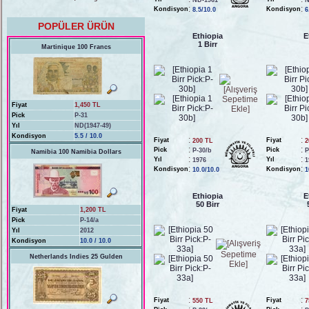
ND-1961
N
:
:
Kondisyon
Kondisyon
8.5/10.0
6
POPÜLER ÜRÜN
Ethiopia
E
1 Birr
Martinique 100 Francs
Fiyat
1,450 TL
Pick
P-31
Yıl
ND(1947-49)
Kondisyon
5.5 / 10.0
:
:
Fiyat
Fiyat
200 TL
2
:
:
Pick
Pick
P-30/b
P
Namibia 100 Namibia Dollars
:
:
Yıl
Yıl
1976
1
:
:
Kondisyon
Kondisyon
10.0/10.0
1
Ethiopia
E
50 Birr
Fiyat
1,200 TL
Pick
P-14/a
Yıl
2012
Kondisyon
10.0 / 10.0
Netherlands Indies 25 Gulden
:
:
Fiyat
Fiyat
550 TL
7