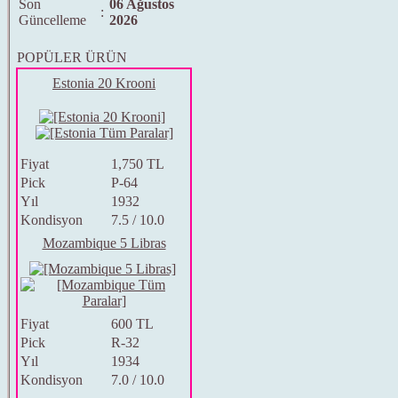
Son
06 Ağustos
:
Güncelleme
2026
POPÜLER ÜRÜN
Estonia 20 Krooni
Fiyat
1,750 TL
Pick
P-64
Yıl
1932
Kondisyon
7.5 / 10.0
Mozambique 5 Libras
Fiyat
600 TL
Pick
R-32
Yıl
1934
Kondisyon
7.0 / 10.0