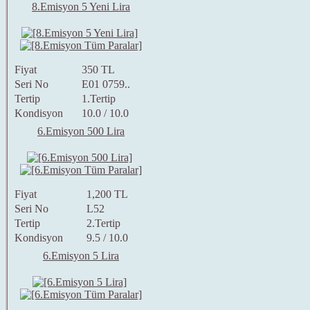
8.Emisyon 5 Yeni Lira
Fiyat
350 TL
Seri No
E01 0759..
Tertip
1.Tertip
Kondisyon
10.0 / 10.0
6.Emisyon 500 Lira
Fiyat
1,200 TL
Seri No
L52
Tertip
2.Tertip
Kondisyon
9.5 / 10.0
6.Emisyon 5 Lira