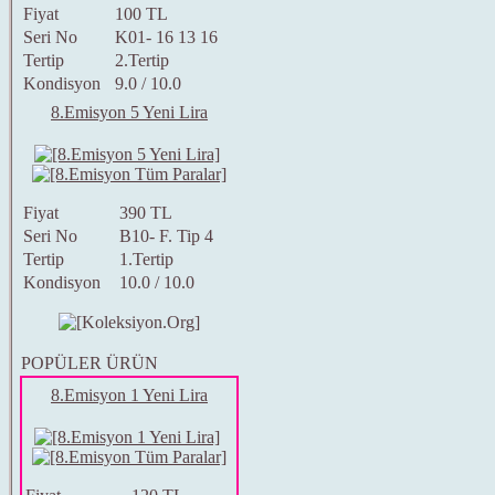
Fiyat
100 TL
Seri No
K01- 16 13 16
Tertip
2.Tertip
Kondisyon
9.0 / 10.0
8.Emisyon 5 Yeni Lira
Fiyat
390 TL
Seri No
B10- F. Tip 4
Tertip
1.Tertip
Kondisyon
10.0 / 10.0
POPÜLER ÜRÜN
8.Emisyon 1 Yeni Lira